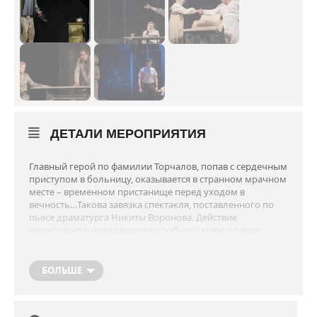
ДЕТАЛИ МЕРОПРИЯТИЯ
Главный герой по фамилии Торчалов, попав с сердечным
приступом в больницу, оказывается в странном мрачном
месте – временном пристанище перед уходом в
вечность…Такова завязка спектакля, поставленного по
пьесе драматурга Никиты Воронова. Действие
происходит в преддверии загробного мира и герои
должны вспомнить свой самый главный грех при жизни,
чтобы продолжить путь в вечность. «Страсти по
Торчалову» – это спектакль, который заставляет
БОЛЬШЕ
задуматься о шкале человеческих ценностей, взглянуть
на собственную жизнь и понять, что главное – не
занимаемая должность, не богатство, а те поступки,