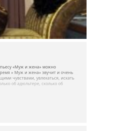
 пьесу «Муж и жена» можно
ремя » Муж и жена» звучит и очень
щими чувствами, увлекаться, искать
лько об адюльтере, сколько об
жской роли.
а АРК Ж. Бирюк, А.Дьячкова.