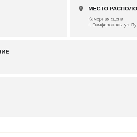
енный деятель искусств Украины, заслуженный художник Крым
МЕСТО РАСПОЛ
ов
Камерная сцена
ина
г. Симферополь, ул. П
НИЕ