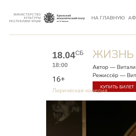
МИНИСТЕРСТВО
НА ГЛАВНУЮ
АФ
КУЛЬТУРЫ
РЕСПУБЛИКИ КРЫМ
ЖИЗНЬ
СБ
18.04
18:00
Автор — Витали
Режиссёр — Ви
16+
КУПИТЬ БИЛЕТ
Лирическая комедия