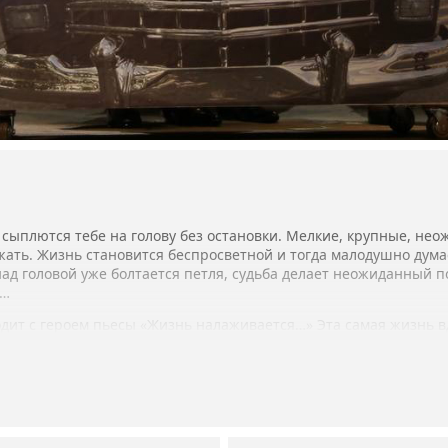
сыплются тебе на голову без остановки. Мелкие, крупные, нео
жать. Жизнь становится беспросветной и тогда малодушно думае
над головой уже болтается петля, судьба делает неожиданный 
и…
дит с героем пьесы «Жизнь налаживается…» Эта самая жизнь вд
я по льду автомобиль… И наблюдать за таким непредсказуемым 
есело…
и Крым Е. Сорокина и И. Кашин, артистка Н. Бабич.
й Павлов