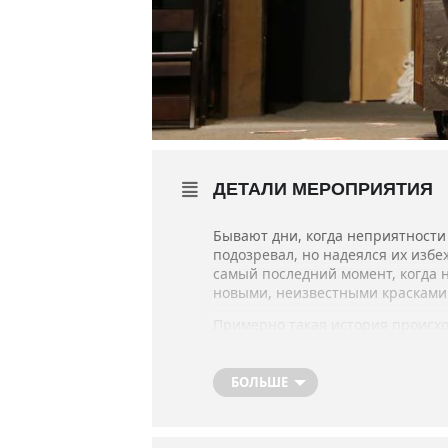
ДЕТАЛИ МЕРОПРИЯТИЯ
Бывают дни, когда неприятности 
подозревал, но надеялся их избе
самый последний момент, когда 
новыми, неизвестными краскам
Примерно такая история происхо
стороны в сторону, как мчащийс
увлекательно, а порой и очень в
БОЛЬШЕ
В ролях: засл. артисты Республик
Режиссёр-постановщик – Витали