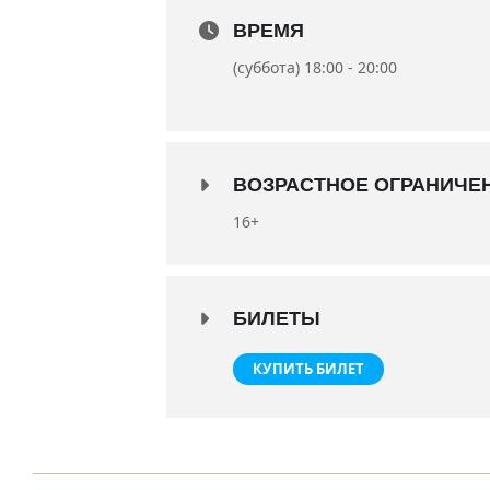
Художник-постановщик – заслуж
ВРЕМЯ
Художник по свету – Роман Клочк
(суббота) 18:00 - 20:00
Балетмейстер – Елизавета Сутяг
ВОЗРАСТНОЕ ОГРАНИЧЕ
16+
БИЛЕТЫ
КУПИТЬ БИЛЕТ