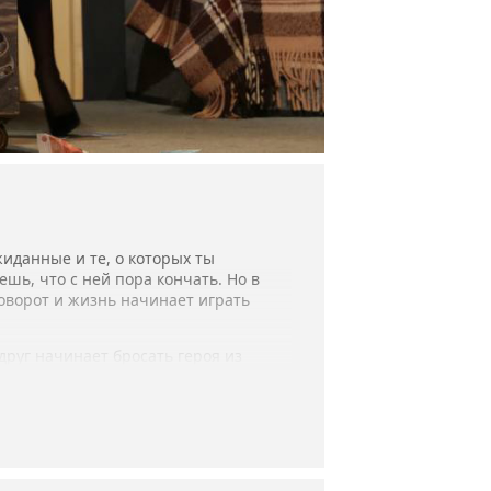
жиданные и те, о которых ты
шь, что с ней пора кончать. Но в
поворот и жизнь начинает играть
руг начинает бросать героя из
«заездом» поверьте, очень